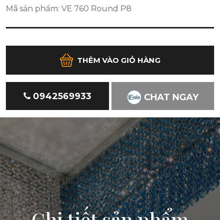
Mã sản phẩm: VE 760 Round P8
THÊM VÀO GIỎ HÀNG
0942569933
CHAT NGAY
Chi tiết sản phẩm