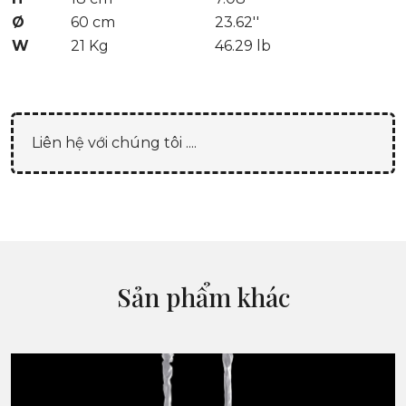
Ø
60 cm
23.62''
W
21 Kg
46.29 lb
Liên hệ với chúng tôi ....
Sản phẩm khác