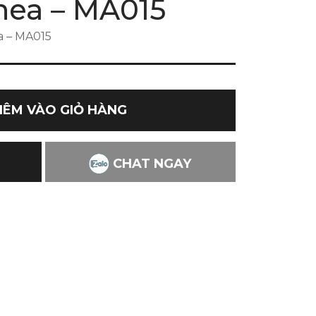
nea – MA015
a – MA015
HÊM VÀO GIỎ HÀNG
CHAT NGAY