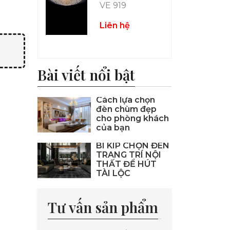
VE 919
Liên hệ
Bài viết nổi bật
Cách lựa chọn
đèn chùm đẹp
cho phòng khách
của bạn
BÍ KÍP CHỌN ĐÈN
TRANG TRÍ NỘI
THẤT ĐỂ HÚT
TÀI LỘC
Tư vấn sản phẩm