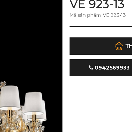
VE 923-13
Mã sản phẩm: VE 923-13
T
0942569933