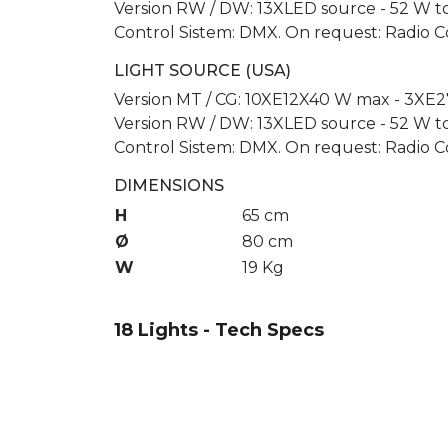
Version RW / DW: 13XLED source - 52 W to
Control Sistem: DMX. On request: Radio C
LIGHT SOURCE (USA)
Version MT / CG: 10XE12X40 W max - 3XE
Version RW / DW: 13XLED source - 52 W to
Control Sistem: DMX. On request: Radio C
DIMENSIONS
H
65 cm
Ø
80 cm
W
19 Kg
18 Lights - Tech Specs