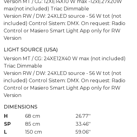
Version MT / CG: 12XE14X10 W max -12xE27x20W
max(not included) Triac Dimmable
Version RW / DW: 24XLED source - 56 W tot (not
included) Control Sistem: DMX. On request: Radio
Control or Masiero Smart Light App only for RW
Version
LIGHT SOURCE (USA)
Version MT / CG: 24XE12X40 W max (not included)
Triac Dimmable
Version RW / DW: 24XLED source - 56 W tot (not
included) Control Sistem: DMX. On request: Radio
Control or Masiero Smart Light App only for RW
Version
DIMENSIONS
H
68 cm
26.77''
SP
85 cm
33.46''
L
150 cm
59.06''