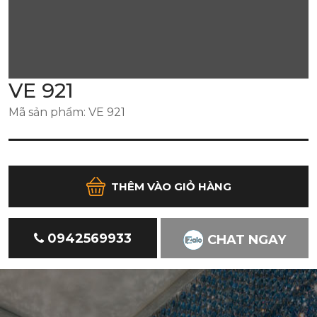
VE 921
Mã sản phẩm: VE 921
THÊM VÀO GIỎ HÀNG
0942569933
CHAT NGAY