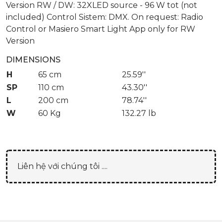
Version RW / DW: 32XLED source - 96 W tot (not
included) Control Sistem: DMX. On request: Radio
Control or Masiero Smart Light App only for RW
Version
DIMENSIONS
H
65 cm
25.59''
SP
110 cm
43.30''
L
200 cm
78.74''
W
60 Kg
132.27 lb
Liên hệ với chúng tôi ....