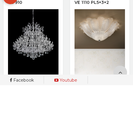
VE 910
VE 1110 PL5+3+2
Facebook
Youtube
Xem nhanh
Xem nhanh
VE 989
VE 760 Round P8