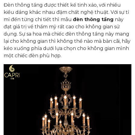
Đèn thông tầng được thiết kế tinh xảo, với nhiều
kiểu dáng khác nhau đậm chất nghệ thuật. Với sự tỉ
mỉ đến từng chi tiết thì mẫu
đèn thông tầng
này
đạt giá trị về thẩm mỹ rất cao cho không gian sử
dụng. Sự sa hoa mà chiếc đèn thông tầng này mang
lại cho không gian thì không thể nào mà bàn cãi, hãy
kéo xuống phía dưới lựa chọn cho không gian mình
một chiếc đèn phù hợp.