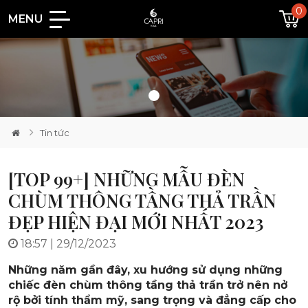
0
MENU
Loading...
Tin tức
[TOP 99+] NHỮNG MẪU ĐÈN
CHÙM THÔNG TẦNG THẢ TRẦN
ĐẸP HIỆN ĐẠI MỚI NHẤT 2023
18:57 | 29/12/2023
Những năm gần đây, xu hướng
sử dụng những
chiếc
đèn chùm thông tầng thả trần
trở nên nở
rộ bởi tính thẩm mỹ, sang trọng và đẳng cấp cho