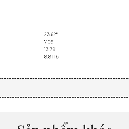
23.62''
7.09''
13.78''
8.81 lb