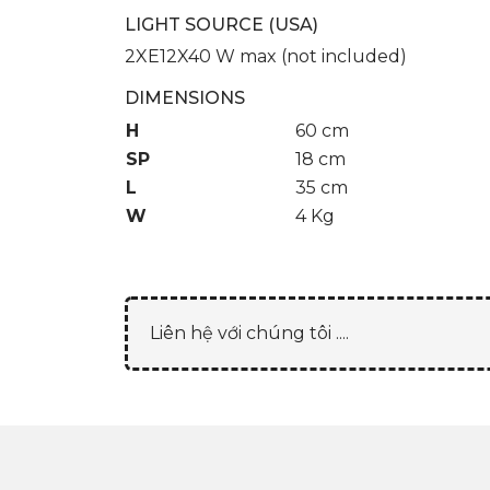
LIGHT SOURCE (USA)
2XE12X40 W max (not included)
DIMENSIONS
H
60 cm
SP
18 cm
L
35 cm
W
4 Kg
Liên hệ với chúng tôi ....