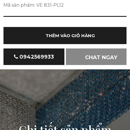
Mã sản phẩm: VE 831-PL12
THÊM VÀO GIỎ HÀNG
0942569933
CHAT NGAY
Chi tiết sản phẩm